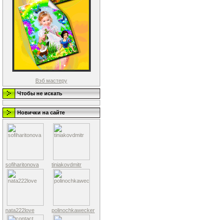
Вэб мастеру
Чтобы не искать
Новички на сайте
sofiharitonova
tiniakovdmitr
nata222love
polinochkawecker