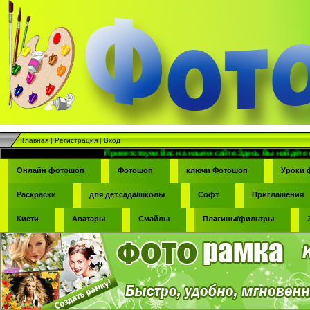
Главная
|
Регистрация
|
Вход
Приветствуем Вас на нашем сайте.Здесь Вы найдёте всё для ф
Онлайн фотошоп
Фотошоп
ключи Фотошоп
Уроки 
Раскраски
для дет.сада/школы
Софт
Приглашения
Кисти
Аватары
Смайлы
Плагины/фильтры