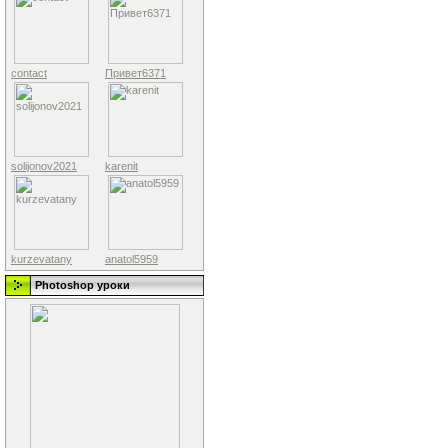
contact
Привет6371
solijonov2021
karenit
kurzevatany
anatol5959
Photoshop уроки