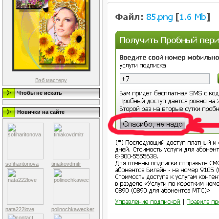
Вэб мастеру
Чтобы не искать
Новички на сайте
sofiharitonova
tiniakovdmitr
nata222love
polinochkawecker