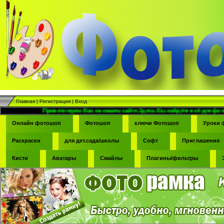
Главная
|
Регистрация
|
Вход
Приветствуем Вас на нашем сайте.Здесь Вы найдёте всё для фотомонтажа -фо
Онлайн фотошоп
Фотошоп
ключи Фотошоп
Уроки 
Раскраски
для дет.сада/школы
Софт
Приглашения
Кисти
Аватары
Смайлы
Плагины/фильтры