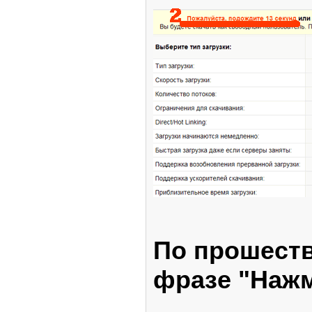
По прошеств
фразе "Нажм