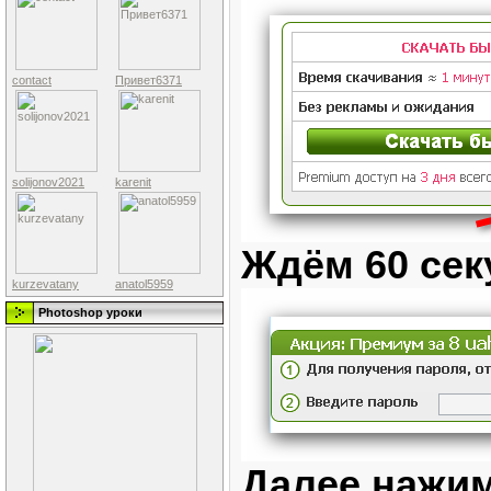
contact
Привет6371
solijonov2021
karenit
Ждём 60 сек
kurzevatany
anatol5959
Photoshop уроки
Далее нажим