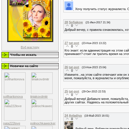
Хочу получить статус журналиста. С
28
Sofiakow
(21-Июл-2017 21:34)
0
Добрый вечер, с правила ознакомилась, хо
27
tat-pot
(23-Ноя-2015 13:22)
0
Вэб мастеру
Кто знает: если администрация на этом сай
принимают? стоит ли тратить время на это
Чтобы не искать
Новички на сайте
26
tat-pot
(13-Ноя-2015 15:04)
0
Извините...на этом сайте отвечают или он
меня, пожалуйста, в журналисты и опублику
25
tat-pot
(29-Окт-2015 22:53)
0
sofiharitonova
tiniakovdmitr
Добрый вечер! Добавьте меня, пожалуйста,
других сайтах. Надеюсь на положительный
24
Avladiya
(19-Май-2015 16:01)
0
nata222love
polinochkawecker
Добрый день.Добавьте пожалуйста 