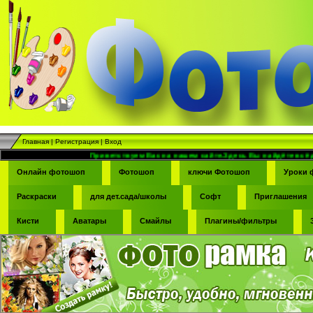
Главная
|
Регистрация
|
Вход
Приветствуем Вас на нашем сайте.Здесь Вы найдёте всё для фотомон
Онлайн фотошоп
Фотошоп
ключи Фотошоп
Уроки 
Раскраски
для дет.сада/школы
Софт
Приглашения
Кисти
Аватары
Смайлы
Плагины/фильтры