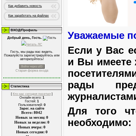
Как добавить новость
Как заработать на файлах
ВХОД/Профиль
Уважаемые п
Добрый день, Гость.
Читать ЛС
Если у Вас е
Гость, мы рады вас видеть.
Пожалуйста зарегистрируйтесь или
и Вы имеете 
авторизуйтесь!
Войти через uID
посетителя
Старая форма входа
рады пре
Статистика
журналистами
[
Кто нас сегодня посетил
]
Онлайн всего:
1
Гостей:
1
Пользователей:
0
Для того чт
Зарег. на сайте
Всего: 8042
Новых за месяц: 0
необходимо:
Новых за неделю: 0
Новых вчера: 0
Новых сегодня: 0