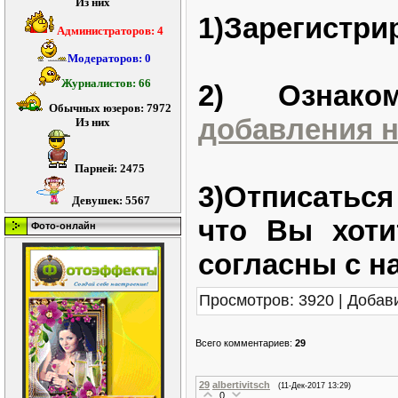
Из них
1)Зарегистри
Администраторов: 4
Модераторов: 0
Журналистов: 66
2) Ознак
Обычных юзеров: 7972
добавления 
Из них
Парней: 2475
3)Отписатьс
Девушек: 5567
что Вы хоти
Фото-онлайн
согласны с н
Просмотров
: 3920 |
Добав
Всего комментариев
:
29
29
albertivitsch
(11-Дек-2017 13:29)
0