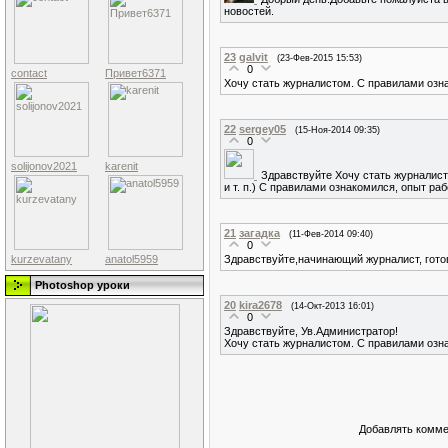
новостей.
23
galvit
(23-Фев-2015 15:53)
0
contact
Привет6371
Хочу стать журналистом. С правилами озн
22
sergey05
(15-Ноя-2014 09:35)
0
solijonov2021
karenit
Здравствуйте Хочу стать журналис
и т. п.) С правилами ознакомился, опыт ра
21
загадка
(11-Фев-2014 09:40)
0
kurzevatany
anatol5959
Здравствуйте,начинающий журналист, готов
Photoshop уроки
20
kira2678
(14-Окт-2013 16:01)
0
Здравствуйте, Ув.Администратор!
Хочу стать журналистом. С правилами озн
Добавлять комме