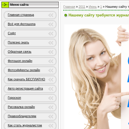
Меню сайта
Главная
»
2011
»
Июнь
»
1
» Нашему сайту т
Главная страница
Нашему сайту требуются журнал
Всё для фотошопа
Софт
Полезно знать
Обратная связь
Фотошоп онлайн
Фотоэффекты онлайн
Как скачать БЕСПЛАТНО
Авто регистрация сайта
Гороскоп
Рисовалка-онлайн
Правообладателям
Как стать журналистом