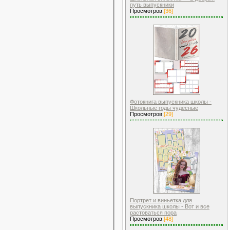
путь выпускники
Просмотров:
[36]
Фотокнига выпускника школы -
Школьные годы чудесные
Просмотров:
[29]
Портрет и виньетка для
выпускника школы - Вот и все
растоваться пора
Просмотров:
[48]