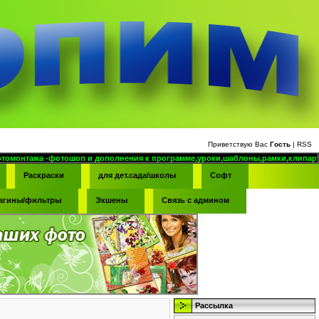
Приветствую Вас
Гость
|
RSS
шоп и дополнения к программе,уроки,шаблоны,рамки,клипарт,а так же много по
Раскраски
для дет.сада/школы
Софт
агины/фильтры
Экшены
Связь с админом
Рассылка