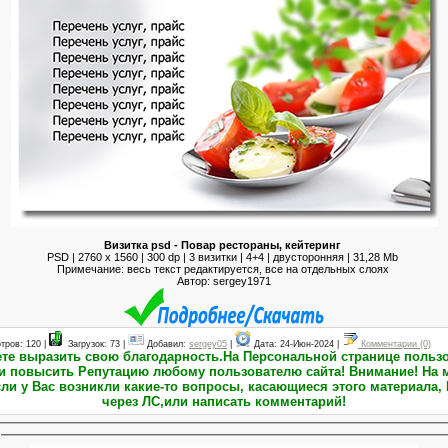
Визитка psd - Повар рестораны, кейтеринг
PSD | 2760 x 1560 | 300 dp | 3 визитки | 4+4 | двусторонняя | 31,28 Mb
Примечание: весь текст редактируется, все на отдельных слоях
Автор: sergey1971
тров: 120 |
Загрузок: 73 |
Добавил:
sergey05
|
Дата:
24-Июн-2024
|
Комментарии (0)
тацию любому пользователю сайта! Внимание! На момент публикации материалов
ли у Вас возникли какие-то вопросы, касающиеся этого материала, 
через ЛС,или написать комментарий!