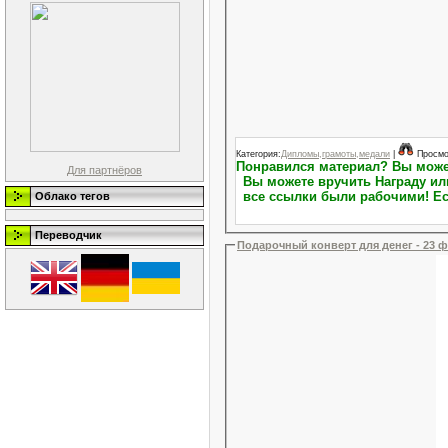
Категория:
Дипломы,грамоты,медали
|
Просмо
Понравился материал? Вы можете выразить свою благодарность.На Персональной странице пользователя (Профиль пользователя)
Для партнёров
Вы можете вручить Награду или повысить Репу
все ссылки были рабочими! Ес
Облако тегов
Переводчик
Подарочный конверт для денег - 23 