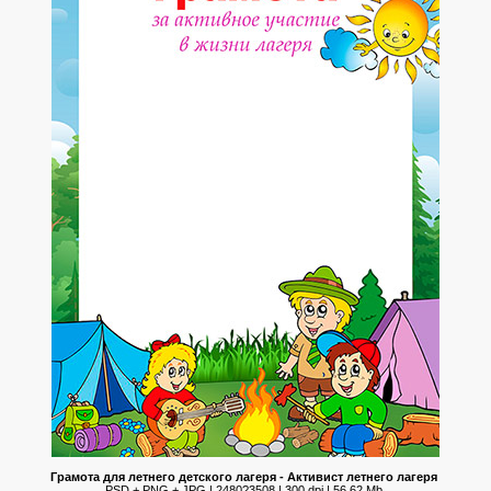
Грамота для летнего детского лагеря - Активист летнего лагеря
PSD + PNG + JPG | 2480?3508 | 300 dpi | 56,62 Mb