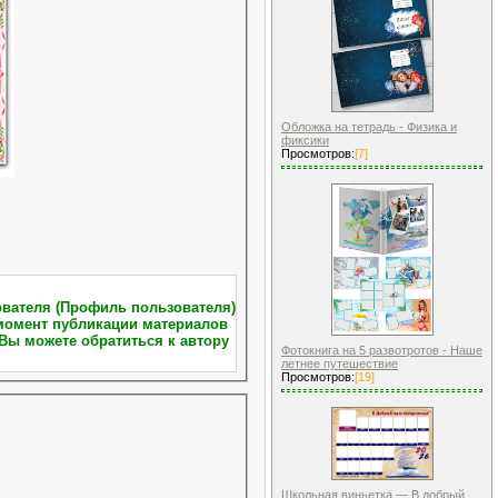
Обложка на тетрадь - Физика и
фиксики
Просмотров:
[7]
Вы можете обратиться к автору
Фотокнига на 5 развотротов - Наше
летнее путешествие
Просмотров:
[19]
Школьная виньетка — В добрый