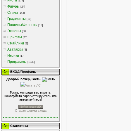
Кисти
[277]
Фигуры
[24]
Стили
[143]
Градиенты
[10]
Плагины/Фильтры
[16]
Экшены
[38]
Шрифты
[47]
Смайлики
[2]
Аватарки
[4]
Иконки
[17]
Программы
[1030]
ВХОД/Профиль
Добрый вечер, Гость.
Читать ЛС
Гость, мы рады вас видеть.
Пожалуйста зарегистрируйтесь или
авторизуйтесь!
Войти через uID
Старая форма входа
Статистика