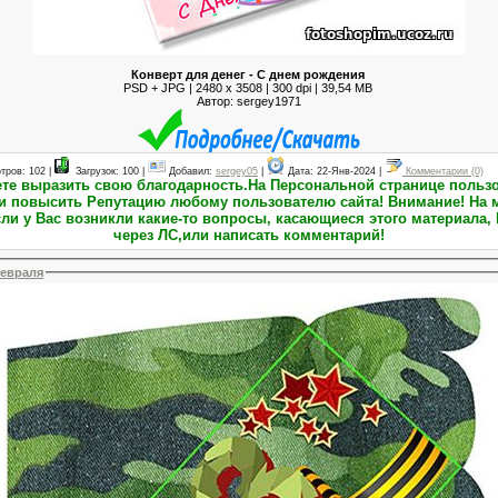
Конверт для денег - С днем рождения
PSD + JPG | 2480 x 3508 | 300 dpi | 39,54 MB
Автор: sergey1971
тров: 102 |
Загрузок: 100 |
Добавил:
sergey05
|
Дата:
22-Янв-2024
|
Комментарии (0)
тацию любому пользователю сайта! Внимание! На момент публикации материалов
ли у Вас возникли какие-то вопросы, касающиеся этого материала, 
через ЛС,или написать комментарий!
февраля