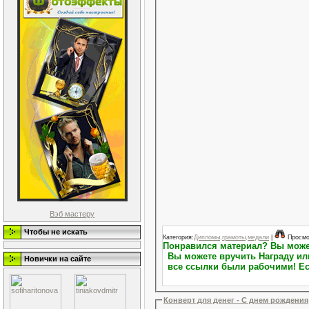
Вэб мастеру
Чтобы не искать
Категория:
Дипломы,грамоты,медали
|
Просмо
Понравился материал? Вы можете выразить свою благодарность.На Персональной странице пользователя (Профиль пользователя)
Вы можете вручить Награду или повысить Репу
Новички на сайте
все ссылки были рабочими! Ес
Конверт для денег - С днем рождения