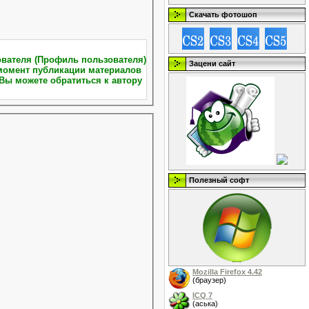
Скачать фотошоп
Зацени сайт
Вы можете обратиться к автору
Полезный софт
Mozilla Firefox 4.42
(браузер)
ICQ 7
(аська)