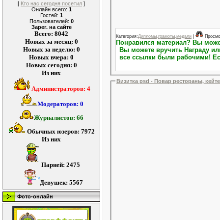
[
Кто нас сегодня посетил
]
Онлайн всего:
1
Гостей:
1
Пользователей:
0
Зарег. на сайте
Всего: 8042
Категория:
Дипломы,грамоты,медали
|
Просмо
Новых за месяц: 0
Понравился материал? Вы можете выразить свою благодарность.На Персональной странице пользователя (Профиль пользователя)
Новых за неделю: 0
Вы можете вручить Награду или повысить Репу
Новых вчера: 0
все ссылки были рабочими! Ес
Новых сегодня: 0
Из них
Визитка psd - Повар рестораны, кейт
Администраторов: 4
Модераторов: 0
Журналистов: 66
Обычных юзеров: 7972
Из них
Парней: 2475
Девушек: 5567
Фото-онлайн