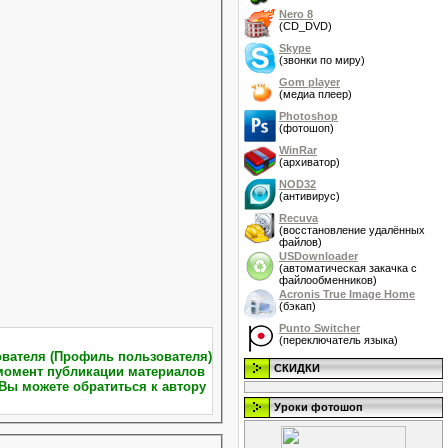
Nero 8
(CD_DVD)
Skype
(звонки по миру)
Gom player
(медиа плеер)
Photoshop
(фотошоп)
WinRar
(архиватор)
NOD32
(антивирус)
Recuva
(восстановление удалённых
файлов)
USDownloader
(автоматическая закачка с
файлообменников)
Acronis True Image Home
(бэкап)
Punto Switcher
(переключатель языка)
СКИДКИ
Вы можете обратиться к автору
Уроки фотошоп