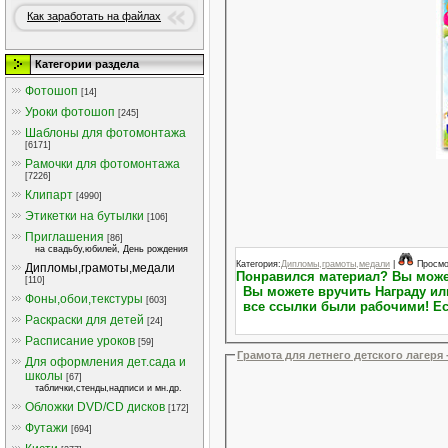
Как заработать на файлах
Категории раздела
Фотошоп
[14]
Уроки фотошоп
[245]
Шаблоны для фотомонтажа
[6171]
Рамочки для фотомонтажа
[7226]
Клипарт
[4990]
Этикетки на бутылки
[106]
Приглашения
[86]
на свадьбу,юбилей, День рождения
Категория:
Дипломы,грамоты,медали
|
Просмо
Дипломы,грамоты,медали
Понравился материал? Вы можете выразить свою благодарность.На Персональной странице пользователя (Профиль пользователя)
[110]
Вы можете вручить Награду или повысить Репу
Фоны,обои,текстуры
[603]
все ссылки были рабочими! Ес
Раскраски для детей
[24]
Расписание уроков
[59]
Грамота для летнего детского лагеря 
Для оформления дет.сада и
школы
[67]
таблички,стенды,надписи и мн.др.
Обложки DVD/CD дисков
[172]
Футажи
[694]