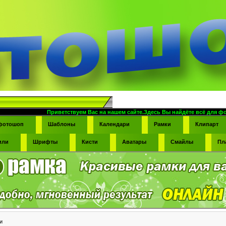
Приветствуем Вас на нашем сайте.Здесь Вы найдёте всё для фотомонтажа -фото
фотошоп
Шаблоны
Календари
Рамки
Клипарт
или
Шрифты
Кисти
Аватары
Смайлы
Пл
и