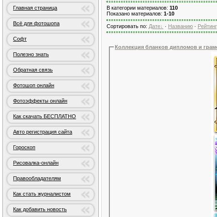
Главная страница
В категории материалов
:
110
Показано материалов
:
1-10
Всё для фотошопа
Сортировать по
:
Дате
·
Названию
·
Рейтин
Софт
Коллекция бланков дипломов и грам
Полезно знать
Обратная связь
Фотошоп онлайн
Фотоэффекты онлайн
Как скачать БЕСПЛАТНО
Авто регистрация сайта
Гороскоп
Рисовалка-онлайн
Правообладателям
Как стать журналистом
Как добавить новость