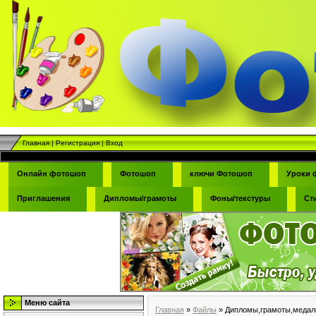
Главная
|
Регистрация
|
Вход
Онлайн фотошоп
Фотошоп
ключи Фотошоп
Уроки 
Приглашения
Дипломы/грамоты
Фоны/текстуры
Ст
Меню сайта
Главная
»
Файлы
» Дипломы,грамоты,медал