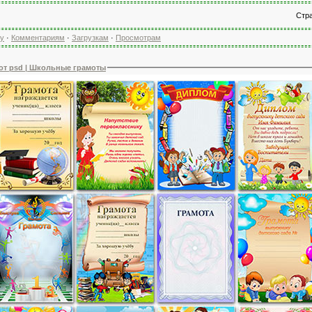
Стр
гу
·
Комментариям
·
Загрузкам
·
Просмотрам
от psd | Школьные грамоты