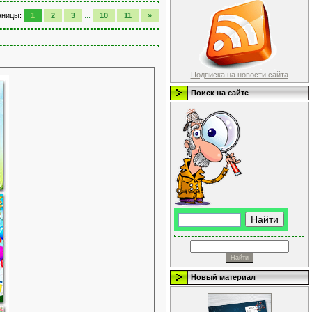
аницы
:
1
2
3
...
10
11
»
Подписка на новости сайта
Поиск на сайте
Новый материал