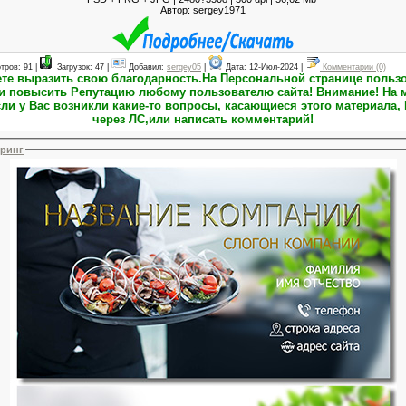
Автор: sergey1971
тров: 91 |
Загрузок: 47 |
Добавил:
sergey05
|
Дата:
12-Июл-2024
|
Комментарии (0)
тацию любому пользователю сайта! Внимание! На момент публикации материалов
ли у Вас возникли какие-то вопросы, касающиеся этого материала, 
через ЛС,или написать комментарий!
еринг