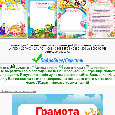
Коллекция бланков дипломов и грамот psd | Школьные грамоты
14 PSD + 12 PNG + 14 JPG | 4961 x 3508 | 3508 x 2480 | 300 dpi | 907,02 MB
Автор: sergey1971
тров: 43 |
Загрузок: 16 |
Добавил:
sergey05
|
Дата:
21-Авг-2025
|
Комментарии (0)
тацию любому пользователю сайта! Внимание! На момент публикации материалов
ли у Вас возникли какие-то вопросы, касающиеся этого материала, 
через ЛС,или написать комментарий!
- Активист летнего лагеря