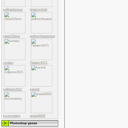
sofiharitonova
tiniakovdmitr
nata222love
polinochkawecker
contact
Привет6371
solijonov2021
karenit
kurzevatany
anatol5959
Photoshop уроки